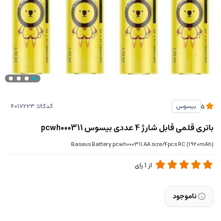
کدکالا:
بیسوس
5
باتری قلمی قابل شارژ 4 عددی بیسوس pcwh000311
Baseus Battery pcwh000311 AA size/4pcs RC (1920mAh)
از
1
رای
ناموجود