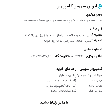
آدرس سورس کامپیوتر
دفتر مرکزی
شیراز-خیابان ملاصدرا-کوچه 2-ساختمان اداری-طبقه 4-واحد 104
فروشگاه
شعبه 1
شیراز-خیابان ملاصدرا-پاساژ ملاصدرا-زیرزمین پلاک 15
شعبه 2
شیراز-خیابان ستارخان-رو به روی کوچه 14
شماره تماس
دفتر مرکزی
90003344
فروشگاه
09177102789
کامپیوتر سورس
راهنمای خرید
چرا کامپیوتر سورس؟
پیگیری سفارش
درباره ما
پیگیری مرسوله پستی
تماس با ما
آئین نامه کامپیوتر سورس
سورس مگ
ثبت شکایات در سایت
با ما در ارتباط باشید