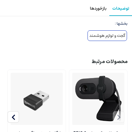
توضیحات
بازخوردها
بخشها :
گجت و لوازم هوشمند
محصولات مرتبط