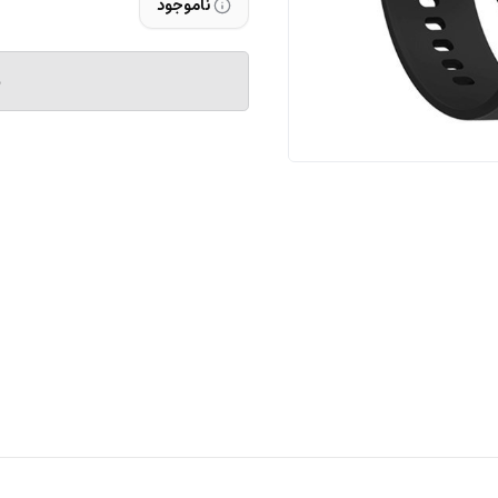
ناموجود
م