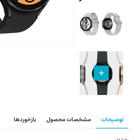
توضیحات
مشخصات محصول
بازخوردها
بخشها :