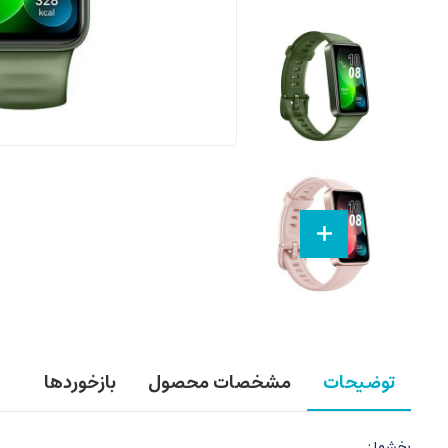
توضیحات
مشخصات محصول
بازخوردها
بخشها :