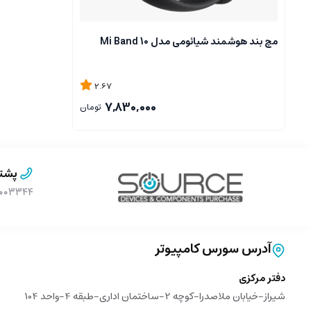
مچ بند هوشمند شیائومی مدل Mi Band 10
2.67
7,830,000
تومان
پشتی
۹۰۰۰۳۳۴۴ (بدون پیش 
آدرس سورس کامپیوتر
دفتر مرکزی
شیراز-خیابان ملاصدرا-کوچه 2-ساختمان اداری-طبقه 4-واحد 104