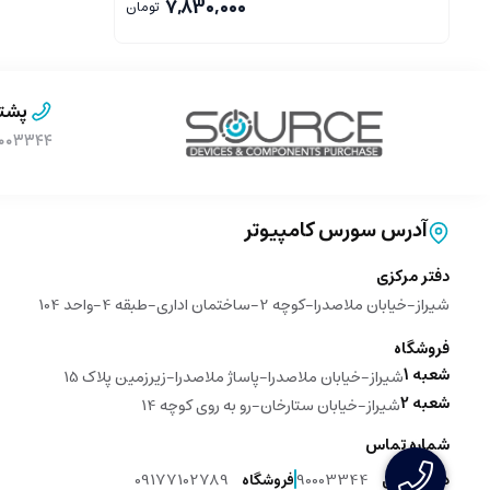
7,830,000
تومان
پشتی
۹۰۰۰۳۳۴۴ (بدون پیش 
آدرس سورس کامپیوتر
دفتر مرکزی
شیراز-خیابان ملاصدرا-کوچه 2-ساختمان اداری-طبقه 4-واحد 104
فروشگاه
شعبه 1
شیراز-خیابان ملاصدرا-پاساژ ملاصدرا-زیرزمین پلاک 15
شعبه 2
شیراز-خیابان ستارخان-رو به روی کوچه 14
شماره تماس
09177102789
90003344
دفتر مرکزی
فروشگاه