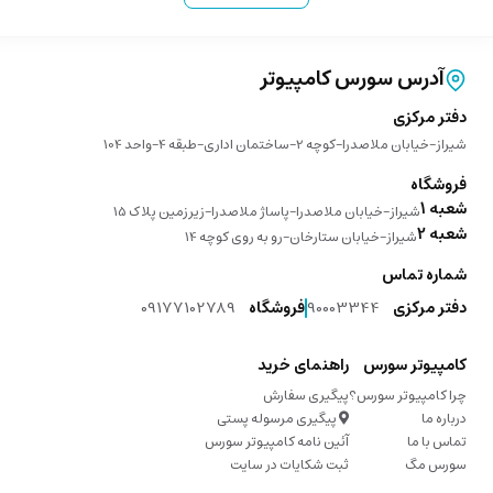
آدرس سورس کامپیوتر
دفتر مرکزی
شیراز-خیابان ملاصدرا-کوچه 2-ساختمان اداری-طبقه 4-واحد 104
فروشگاه
شعبه 1
شیراز-خیابان ملاصدرا-پاساژ ملاصدرا-زیرزمین پلاک 15
شعبه 2
شیراز-خیابان ستارخان-رو به روی کوچه 14
شماره تماس
دفتر مرکزی
90003344
فروشگاه
09177102789
کامپیوتر سورس
راهنمای خرید
چرا کامپیوتر سورس؟
پیگیری سفارش
درباره ما
پیگیری مرسوله پستی
تماس با ما
آئین نامه کامپیوتر سورس
سورس مگ
ثبت شکایات در سایت