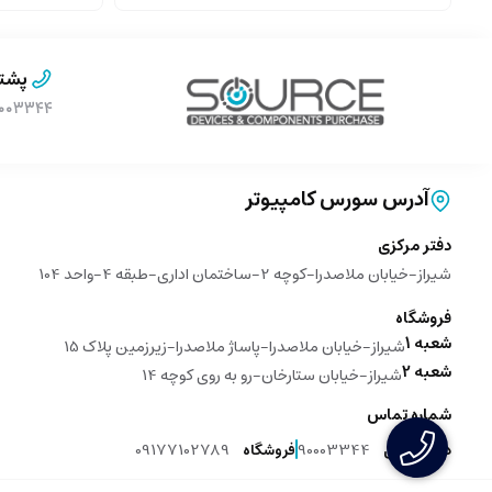
پشتی
۹۰۰۰۳۳۴۴ (بدون پیش 
آدرس سورس کامپیوتر
دفتر مرکزی
شیراز-خیابان ملاصدرا-کوچه 2-ساختمان اداری-طبقه 4-واحد 104
فروشگاه
شعبه 1
شیراز-خیابان ملاصدرا-پاساژ ملاصدرا-زیرزمین پلاک 15
شعبه 2
شیراز-خیابان ستارخان-رو به روی کوچه 14
شماره تماس
09177102789
90003344
دفتر مرکزی
فروشگاه