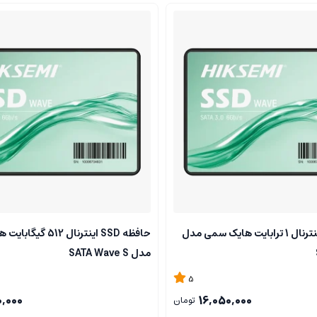
حافظه SSD اینترنال 1 ترابایت هایک سمی مدل
حافظه SSD اینترنال 512
مدل SATA Wave S
5
0,000
16,050,000
تومان