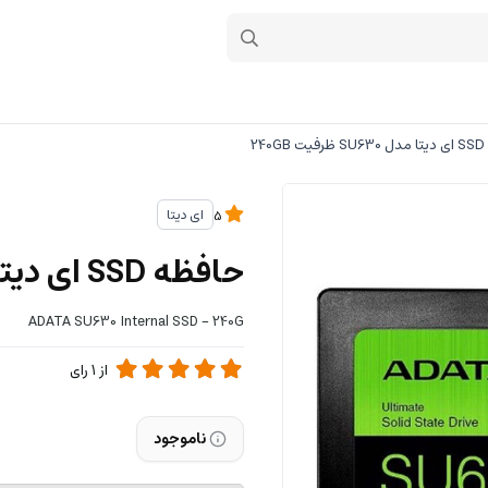
240
ای دیتا
5
حافظه SSD ای دیتا مدل SU630 ظرفیت 240GB
ADATA SU630 Internal SSD - 240G
از
1
رای
ناموجود