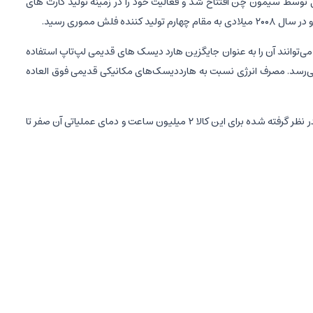
 تایوانی ADATA است. که در ماه مه سال ۲۰۰۱ میلادی توسط سیمون چن افتتاح شد و فعالیت خود را در زمینه تولید کارت های
 فاکتور این محصول ۲.۵ اینچی است که کاربران به‌راحتی می‌توانند آن ‌را به عنوان جایگزین هارد دیسک های قدیمی لپ‌تاپ استفاده
 SU630 برابر با ۵۴۰ مگابایت بر ثانیه است و سرعت نوشتن اطلاعات بر روی آن به ۴۵۰ مگابایت بر ثانیه می‌رسد. مصرف انرژی نسبت به هارددیسک‌های مکانیکی قدیمی فوق العاده
برای کاربرانی ‌که اطلاعات زیادی برای آرشیو کردن در کامپیوتر خود دارند، کافی است. میانگین عمر مفید در نظر گرفته شده برای این کالا ۲ میلیون ساعت و دمای عملیاتی آن صفر تا