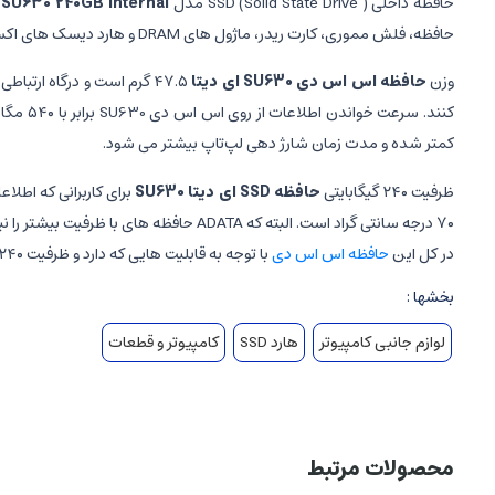
حافظه داخلی ( Solid State Drive) SSD مدل
 SU630 240GB Internal
حافظه، فلش مموری، کارت ریدر، ماژول های DRAM و هارد دیسک های اکسترنال آغاز کرد. و در سال ۲۰۰۷ میلادی به سومین تولید کننده DRAM تبدیل شد و در سال ۲۰۰۸ میلادی به مقام چهارم تولید کننده فلش مموری رسید.
وزن
حافظه اس اس دی SU630 ای دیتا
کمتر شده و مدت زمان شارژ دهی لپ‌تاپ بیشتر می شود.
ظرفیت ۲۴۰ گیگابایتی
حافظه SSD ای دیتا SU630
۷۰ درجه سانتی گراد است. البته که ADATA حافظه های با ظرفیت بیشتر را نیز برای کاربران پر مصرف تر، تولید کرده است.
در کل این
حافظه اس اس دی
با توجه به قابلیت هایی که دارد و ظرفیت ۲۴۰ گیگابایتی اش یک SSD کارآمد و به صرفه برای کاربران محسوب می‌شود.
بخشها :
لوازم جانبی کامپیوتر
هارد SSD
کامپیوتر و قطعات
محصولات مرتبط