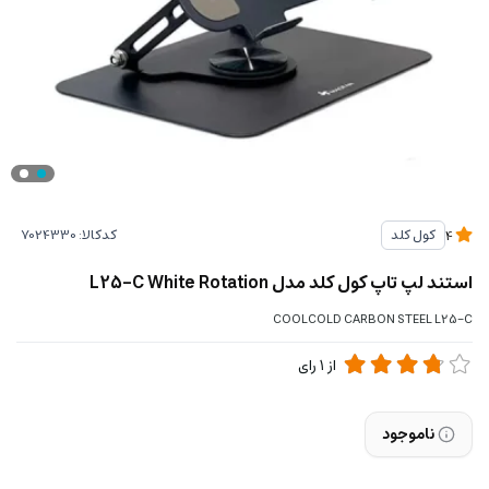
کدکالا:
کول کلد
4
استند لپ تاپ کول کلد مدل L25-C White Rotation
COOLCOLD CARBON STEEL L25-C
از
1
رای
ناموجود