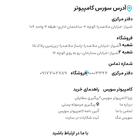
آدرس سورس کامپیوتر
دفتر مرکزی
شیراز-خیابان ملاصدرا-کوچه 2-ساختمان اداری-طبقه 4-واحد 104
فروشگاه
شعبه 1
شیراز-خیابان ملاصدرا-پاساژ ملاصدرا-زیرزمین پلاک 15
شعبه 2
شیراز-خیابان ستارخان-رو به روی کوچه 14
شماره تماس
دفتر مرکزی
90003344
فروشگاه
09177102789
کامپیوتر سورس
راهنمای خرید
چرا کامپیوتر سورس؟
پیگیری سفارش
درباره ما
پیگیری مرسوله پستی
تماس با ما
آئین نامه کامپیوتر سورس
سورس مگ
ثبت شکایات در سایت
با ما در ارتباط باشید