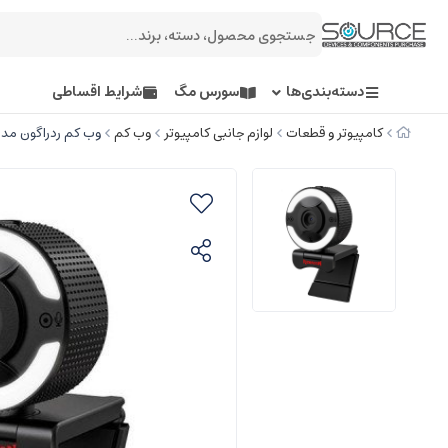
دسته‌بندی‌ها
سورس مگ
شرایط اقساطی
کامپیوتر و قطعات
لوازم جانبی کامپیوتر
وب کم
وب کم ردراگون مدل shot GW910