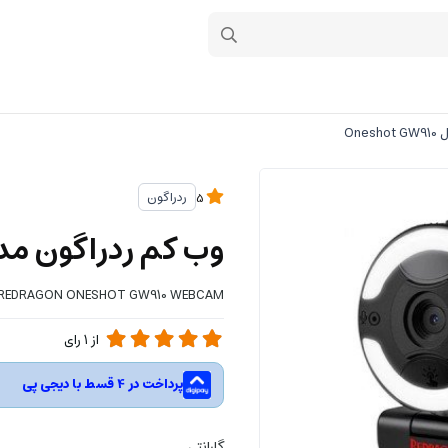
One
ردراگون
5
وب کم ردراگون مدل hot GW910
REDRAGON ONESHOT GW910 WEBCAM
از
1
رای
پرداخت در 4 قسط با دیجی پی
گارانتی