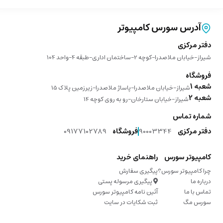
آدرس سورس کامپیوتر
دفتر مرکزی
شیراز-خیابان ملاصدرا-کوچه 2-ساختمان اداری-طبقه 4-واحد 104
فروشگاه
شعبه 1
شیراز-خیابان ملاصدرا-پاساژ ملاصدرا-زیرزمین پلاک 15
شعبه 2
شیراز-خیابان ستارخان-رو به روی کوچه 14
شماره تماس
دفتر مرکزی
90003344
فروشگاه
09177102789
کامپیوتر سورس
راهنمای خرید
چرا کامپیوتر سورس؟
پیگیری سفارش
درباره ما
پیگیری مرسوله پستی
تماس با ما
آئین نامه کامپیوتر سورس
سورس مگ
ثبت شکایات در سایت