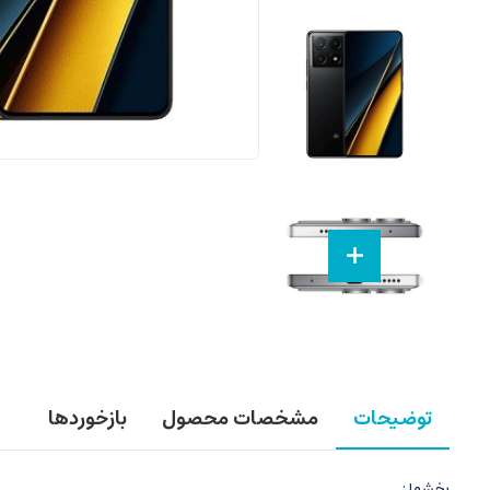
توضیحات
مشخصات محصول
بازخوردها
بخشها :