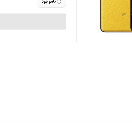
ناموجود
م