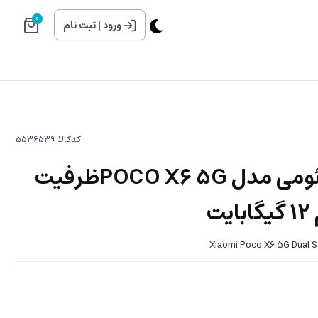
0
ورود
|
ثبت نام
کدکالا:
گوشی موبایل شیائومی مدل POCO X6 5Gظرفیت
Xiaomi Poco X6 5G Dual 