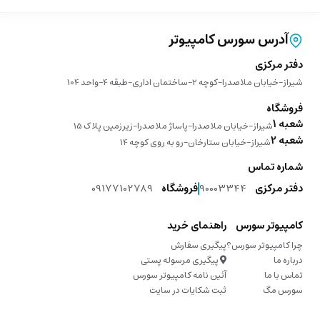
آدرس سورس کامپیوتر
دفتر مرکزی
شیراز-خیابان ملاصدرا-کوچه 2-ساختمان اداری-طبقه 4-واحد 104
فروشگاه
شعبه 1
شیراز-خیابان ملاصدرا-پاساژ ملاصدرا-زیرزمین پلاک 15
شعبه 2
شیراز-خیابان ستارخان-رو به روی کوچه 14
شماره تماس
دفتر مرکزی
90003344
فروشگاه
09177102789
کامپیوتر سورس
راهنمای خرید
چرا کامپیوتر سورس؟
پیگیری سفارش
درباره ما
پیگیری مرسوله پستی
تماس با ما
آئین نامه کامپیوتر سورس
سورس مگ
ثبت شکایات در سایت