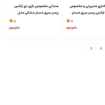
داری مدیریتی و مخصوص
صندلی مخصوص بازی دی ایکس
 ایکس ریسر سری مَستر
ریسر سری مَستر مشکی مدل
قهوه ای مدل Dxracer Master
Dxracer Master Series
5
5
DMC/DM1200/N Black
Series DMC/DM1200/C
ناموجود
ناموجود
5
4