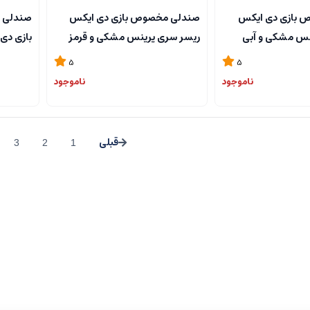
 بازی دی ایکس
صندلی مخصوص بازی دی ایکس
صندلی ا
نس مشکی و آبی
ریسر سری پرینس مشکی و قرمز
بازی دی
Dxracer Prince S
مدل Dxracer Prince Series
5
5
 brown
OH/D6100/NR black and red
OH/D6100/NB bl
ناموجود
ناموجود
3
2
1