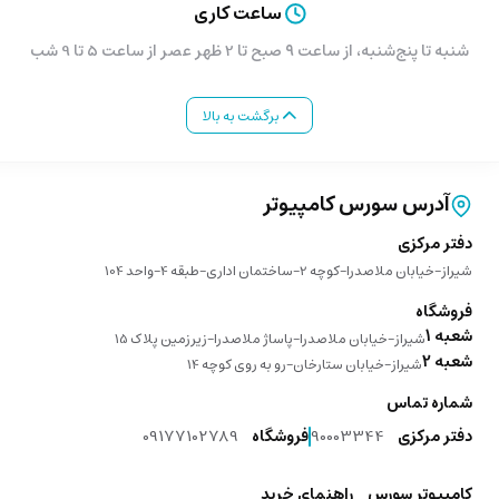
ساعت کاری
شنبه تا پنج‌شنبه، از ساعت ۹ صبح تا 2 ظهر عصر از ساعت 5 تا 9 شب
برگشت به بالا
آدرس سورس کامپیوتر
دفتر مرکزی
شیراز-خیابان ملاصدرا-کوچه 2-ساختمان اداری-طبقه 4-واحد 104
فروشگاه
شعبه 1
شیراز-خیابان ملاصدرا-پاساژ ملاصدرا-زیرزمین پلاک 15
شعبه 2
شیراز-خیابان ستارخان-رو به روی کوچه 14
شماره تماس
دفتر مرکزی
90003344
فروشگاه
09177102789
کامپیوتر سورس
راهنمای خرید