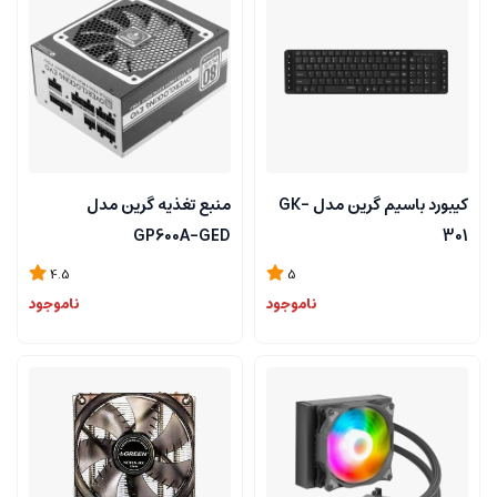
کیبورد باسیم گرین مدل GK-
منبع تغذیه گرین مدل
GP600A-GED
301
4.5
5
ناموجود
ناموجود