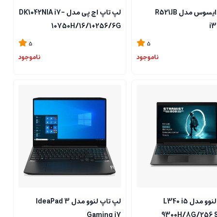
لپ تاپ ایسوس مدل R521JB
لپ تاپ اچ پی مدل DK1042NIA i7-
10750H/16/1+256/6G
i3
5
5
ناموجود
ناموجود
لپ تاپ لنوو مدل L340 i5
لپ تاپ لنوو مدل IdeaPad 3
Gaming i7
9300H/8G/256 