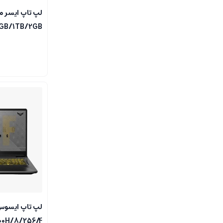
8GB/1TB/2GB
300H/8/256/4