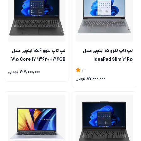
لپ تاپ لنوو 15 اینچی مدل
لپ تاپ لنوو 15.6 اینچی مدل
V15 Core i7 13620H/16GB
IdeaPad Slim 3 R5
RAM/512GB SSD
5625U/8GB RAM/ 512GB
3
127,000,000
تومان
SSD/Radeon 610M
87,000,000
تومان