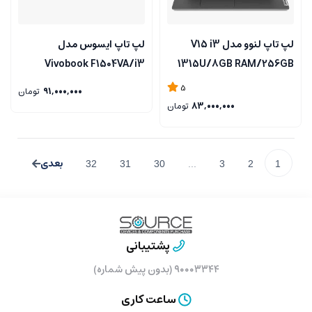
لپ تاپ لنوو مدل V15 i3
لپ تاپ ایسوس مدل
Vivobook F1504VA/i3
1315U/8GB RAM/256GB
1315U/12GB/512GB
SSD/intel 15.6inch
5
91,000,000
تومان
83,000,000
تومان
32
31
30
...
3
2
1
پشتیبانی
۹۰۰۰۳۳۴۴ (بدون پیش شماره)
ساعت کاری