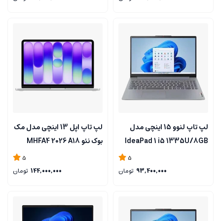
لپ تاپ لنوو 15 اینچی مدل
لپ تاپ اپل 13 اینچی مدل مک
IdeaPad 1 i5 1335U/8GB
بوک نئو MHFA4 2026 A18
PRO /8GB RAM/256GB
RAM/ 256GB SSD/intel
5
5
SSD
93,400,000
تومان
144,000,000
تومان