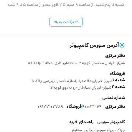
شنبه تا پنج‌شنبه، از ساعت ۹ صبح تا 2 ظهر عصر از ساعت 5 تا 9 شب
برگشت به بالا
آدرس سورس کامپیوتر
دفتر مرکزی
شیراز-خیابان ملاصدرا-کوچه 2-ساختمان اداری-طبقه 4-واحد 104
فروشگاه
شعبه 1
شیراز-خیابان ملاصدرا-پاساژ ملاصدرا-زیرزمین پلاک 15
شعبه 2
شیراز-خیابان ستارخان-رو به روی کوچه 14
شماره تماس
دفتر مرکزی
90003344
فروشگاه
09177102789
کامپیوتر سورس
راهنمای خرید
چرا کامپیوتر سورس؟
پیگیری سفارش