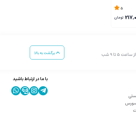
5
217,
تومان
برگشت به بالا
با ما در ارتباط باشید
ستی
 سورس
ت