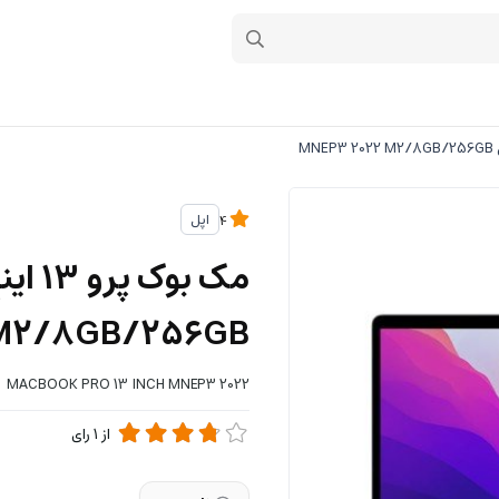
اپل
4
M2/8GB/256GB
MACBOOK PRO 13 INCH MNEP3 2022
از
1
رای