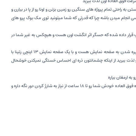
طور یه رم ۸ گیگی قرار گرفته که این سه تا رفیق کنار هم تونستن به راحتی تمام پروژه های سنگین رو زمین بزنن و اونا رو از پا در بیارن و
یسی انجام میدن باشه چرا که قدرتی که شما میتونید توی مک بوک پرو های
پتاپ قرار داده شده که حسگر اثر انگشت اون هست و هیچکس به غیر شما در
صفحه نمایشی که اپل روی این مک بوک پرو قرار داده نشان دهنده این هست که نگران چشمان شما در طولانی مدت استفاده کردن و تماشا کردن و خیره شدن به صفحه نمایش هست و با یک صفحه نمایش ۱۳ اینچی رتینا با
 صفحه نمایش زیبا استفاده کنید و لذت ببرید از اینکه چشمانتون ذره ای احساس خستگی نمیکنن خوشحال
به ارمغان بیاره
گزینه دیگه ای که اخرین مورد و یکی از بزرگ ترین اختلافات این لپتاپ با لپتاپ های دیگ هست باطری این مک بوک پرو نقره ای رنگ هست که می تونه با بازده فوق العاده خودش شما رو تا ۱۸ ساعت از نیاز به شارژ کردن دور نگه داره و