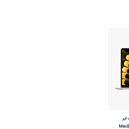
وک ایر
MacB