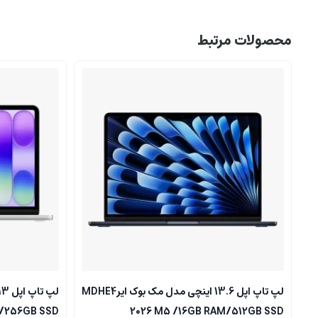
محصولات مرتبط
لپ تاپ اپل 13.6 اینچی مدل مک بوک ایرMDHE4
M/256GB SSD
2026 M5 /16GB RAM/512GB SSD