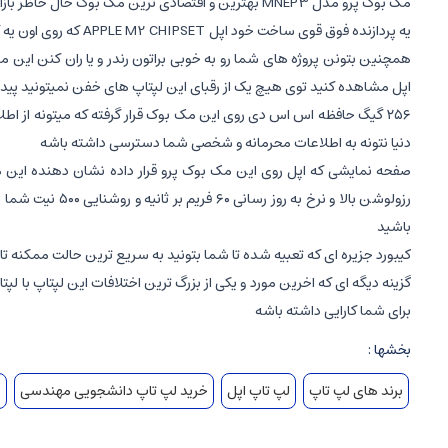
مک بوک پرو مدل MNEP3 بهترین و اقتصادی ترین مک بوک حال حاظر بازار که میتونید با داشتن ان از تمام مزایای یک مک بوک پرو و همینطور قدرت بالا و سرعت فوق العاده اون لذت ببرید
همچنین بتونن پروژه های شما رو به خوبی براتون رندر و یا ران کنن این 
اپل مشاهده کنید توی هیچ یک از رقبای این لپتاپ های خفن نمیتونید پیدا
۲۵۶ گیگ حافظه اس اس دی روی این مک بوک قرار گرفته که میتونه از ا
دنیا نتونه به اطلاعات محرمانه و شخصی شما دسترسی داشته باشه
رزولوشن بالا و
باشید
کیبورد جزیره ای که تعبیه شده تا شما بتونید به سریع ترین حالت ممکنه تایپ
برای شما کارایی داشته باشه
بخشها :
برند های لپ تاپ
لپ تاپ اپل
خرید لپ تاپ دانشجویی مهندسی
م