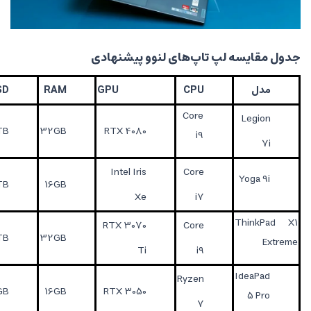
 تاپ‌های لنوو پیشنهادی
CPU
GPU
RAM
SSD
نمایشگر
Core
16"
1TB
32GB
RTX 4080
i9
QHD+
14" 4K
Intel Iris
Core
1TB
16GB
OLED
Xe
i7
16" 4K
RTX 3070
Core
1TB
32GB
OLED
Ti
i9
Ryzen
16" QHD
512GB
16GB
RTX 3050
7