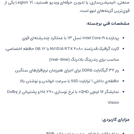
صنعتی، انیمیشن‌سازی، یا تدوین حرفه‌ای ویدیو هستید، Legion 7i یکی از
نوو است.
ته:
کارت گرافیک قدرتمند NVIDIA RTX 4080 با 12 GB حافظه اختصاصی،
بلادرنگ (real-time)
بالا
نمایشگر ۱۶ اینچی QHD+ با نرخ نوسازی 240 Hz و پشتیبانی از Dolby
راحی مدرن و نورپردازی RGB