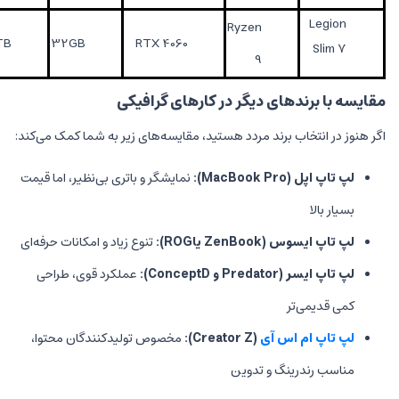
Ryzen
16" QHD
1TB
32GB
RTX 4060
9
ی دیگر در کارهای گرافیکی
رند مردد هستید، مقایسه‌های زیر به شما کمک می‌کند:
:
نمایشگر و باتری بی‌نظیر، اما قیمت
س
(
ZenBook
یا
ROG
):
تنوع زیاد و امکانات حرفه‌ای
Predator
و
ConceptD
):
عملکرد قوی، طراحی
 آی
(Creator Z)
:
مخصوص تولیدکنندگان محتوا،
 و تدوین