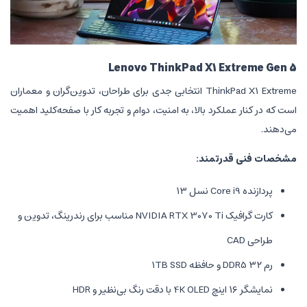
Lenovo ThinkPad X1
ThinkPad X1 Extreme انتخابی جدی برای طراحان، تدوین‌گران و معماران
 بالا، به امنیت، دوام و تجربه کار با صفحه‌کلید اهمیت
مند:
کارت گرافیک NVIDIA RTX 3070 Ti مناسب برای رندرینگ، تدوین و