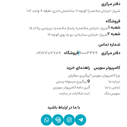
طبقه 4-واحد 104
ملاصدرا-پاساژ ملاصدرا-زیرزمین پلاک 15
 ستارخان-رو به روی کوچه 14
9000
فروشگاه
09177102789
راهنمای خرید
پیگیری سفارش
پیگیری مرسوله پستی
آئین نامه کامپیوتر سورس
ثبت شکایات در سایت
با ما در ارتباط باشید